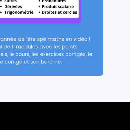
l'année de 1ère spé maths en vidéo !
l de 11 modules avec les points
els, le cours, les exercices corrigés, le
le corrigé et son barème.