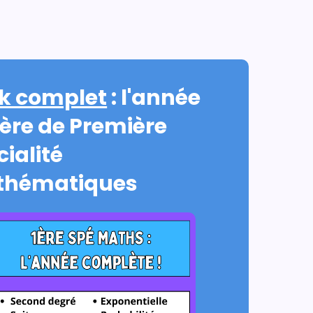
k complet
: l'année
ière de Première
ialité
hématiques