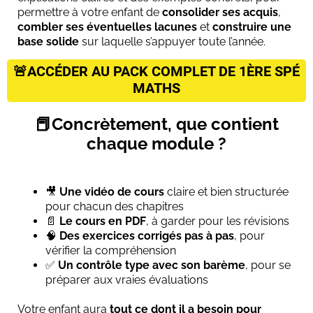
permettre à votre enfant de
consolider ses acquis
,
combler ses éventuelles lacunes
et
construire une
base solide
sur laquelle s’appuyer toute l’année.
🚨ACCÉDER AU PACK COMPLET DE 1ÈRE SPÉ
MATHS
📕Concrètement, que contient
chaque module ?
🎥
Une vidéo de cours
claire et bien structurée
pour chacun des chapitres
📄
Le cours en PDF
, à garder pour les révisions
🧠
Des exercices corrigés pas à pas
, pour
vérifier la compréhension
✅
Un contrôle type avec son barème
, pour se
préparer aux vraies évaluations
Votre enfant aura
tout ce dont il a besoin pour