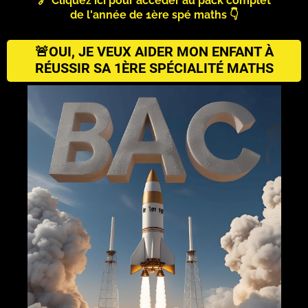
🔗 Cliquez ici pour accéder au pack complet
de l'année de 1ère spé maths 👇
🚨OUI, JE VEUX AIDER MON ENFANT À
RÉUSSIR SA 1ÈRE SPÉCIALITÉ MATHS