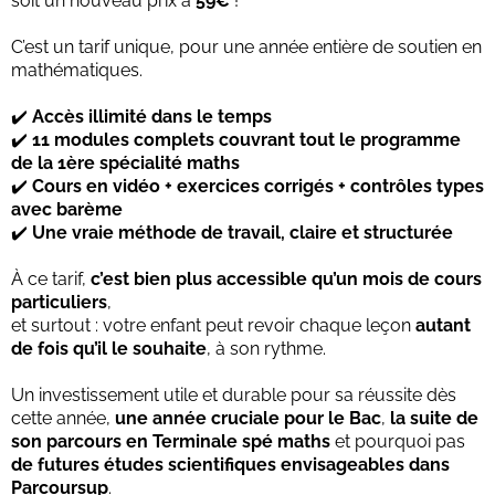
soit un nouveau prix à
59€
!
C’est un tarif unique, pour une année entière de soutien en
mathématiques.
✔️
Accès illimité dans le temps
✔️
11 modules complets couvrant tout le programme
de la 1ère spécialité maths
✔️
Cours en vidéo + exercices corrigés + contrôles types
avec barème
✔️
Une vraie méthode de travail, claire et structurée
À ce tarif,
c’est bien plus accessible qu’un mois de cours
particuliers
,
et surtout : votre enfant peut revoir chaque leçon
autant
de fois qu’il le souhaite
, à son rythme.
Un investissement utile et durable pour sa réussite dès
cette année,
une année cruciale pour le Bac
,
la suite de
son parcours en Terminale spé maths
et pourquoi pas
de futures études scientifiques envisageables dans
Parcoursup
.