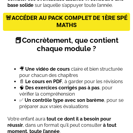
base solide
sur laquelle s’appuyer toute l’année.
🚨ACCÉDER AU PACK COMPLET DE 1ÈRE SPÉ
MATHS
📕Concrètement, que contient
chaque module ?
🎥
Une vidéo de cours
claire et bien structurée
pour chacun des chapitres
📄
Le cours en PDF
, à garder pour les révisions
🧠
Des exercices corrigés pas à pas
, pour
vérifier la compréhension
✅
Un contrôle type avec son barème
, pour se
préparer aux vraies évaluations
Votre enfant aura
tout ce dont il a besoin pour
réussir
, dans un format qu’il peut consulter
à tout
moment, toute l’année
.