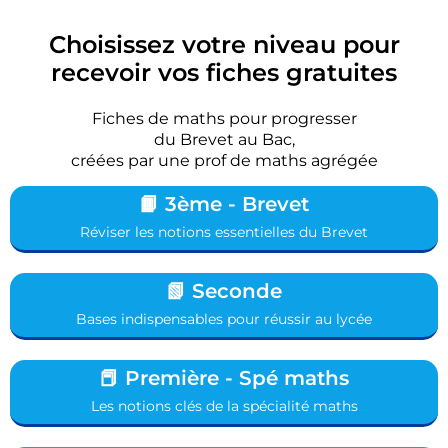
Choisissez votre niveau pour
recevoir vos fiches gratuites
Fiches de maths pour progresser
du Brevet au Bac,
créées par une prof de maths agrégée
📙 3ème - Brevet
Réviser les notions essentielles du Brevet
📗 Seconde
Bases indispensables pour réussir au lycée
📕 Première - Spé maths
Les notions clés de la spécialité maths