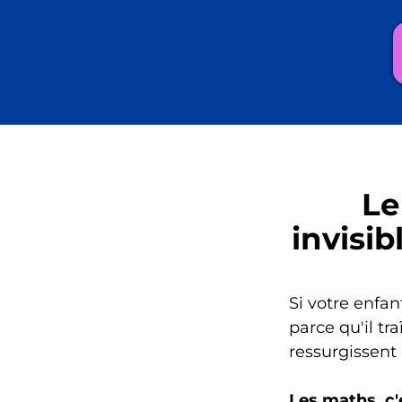
Le
invisi
Si votre enfan
parce qu'il tr
ressurgissent
Les maths, c'