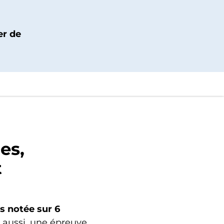
er de
es,
t
 notée sur 6
i aussi, une épreuve