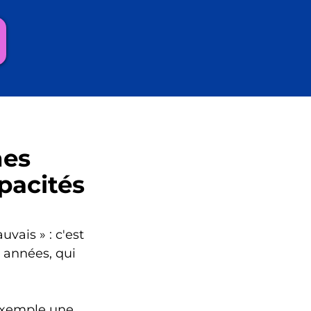
nes
pacités
uvais » : c'est
s années, qui
exemple une