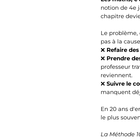
notion de 4e 
chapitre devi
Le problème, 
pas à la cause
❌
Refaire des
❌
Prendre des
professeur trav
reviennent.
❌
Suivre le c
manquent déj
En 20 ans d'e
le plus souven
La Méthode 1