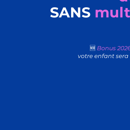
SANS
multi
🆕
Bonus 202
votre enfant sera 